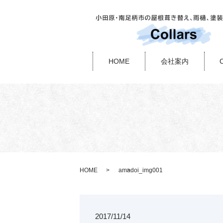
HOME
会社案内
HOME
amadoi_img001
2017/11/14