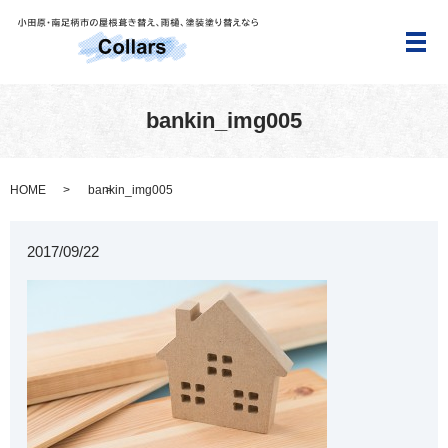
メ
bankin_img005
HOME
bankin_img005
2017/09/22