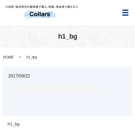
メ
h1_bg
HOME
h1_bg
2017/09/22
h1_bg