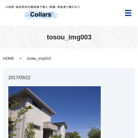
メ
tosou_img003
HOME
tosou_img003
2017/09/22